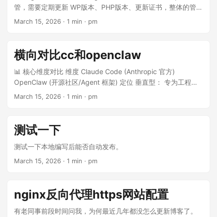
管，需要定期更新 WP版本、PHP版本、更新证书，整体的管理
复杂度过于复杂。 因此最近调研了一些轻量级的方案，利用AI
March 15, 2026
·
1 min
·
pm
工具直接把blog做了个完整的迁移和重新部署。 新架构说明 直
接把blog文件存在到github 并自动构建静态页面，利用
cloudflare pages托管网站，再也不需要去关心底层的各种配置
横向对比cc和openclaw
问题了。 本地配置好了obsidian仓库，先试试发布效果。
┌─────────────┐ ┌─────────────┐
📊 核心维度对比 维度 Claude Code (Anthropic 官方)
┌─────────────┐ ┌─────────────┐ │ Obsidian
OpenClaw (开源社区/Agent 框架) 定位 垂直型： 专为工程开
│────▶│ Obsidian │────▶│ GitHub │────▶│
发设计的 CLI 代理。 通用型： 能够连接万物的自主 Agent 平
March 15, 2026
·
1 min
·
pm
Cloudflare │ │ 编辑文章 │ │ Git │ │ 仓库 │ │ Pages │ │ │ │
台。 工作流 会话制： 任务导向，随开随用，关闭即结束。 常
自动提交 │ │ 接收推送 │ │ 自动构建 │
驻制 (Daemon)： 后台 24 小时运行。 交互环境 终端原生： 深
└─────────────┘ └─────────────┘
入 Git、构建工具、测试框架。 通讯软件： 通过
测试一下
└─────────────┘ └─────────────┘ │ │ │ │ │ │
Telegram/Discord/Slack 指挥。 安全性 高： 官方沙箱、SOC
│ ▼ │ │ │ ┌─────────────┐ │ │ │ │ 网站上线 │ │ │ │
2 合规、最小权限原则。 一般： 灵活性高但风险大，需自行配
测试一下本地编写后能否自动发布。
│ blog.gnuers │ │ │ │ │ .org │ │ │ │
置 Docker 隔离。 记忆机制 Session 级别： 每次对话都是新开
March 15, 2026
·
1 min
·
pm
└─────────────┘ │ │ │
始（或依赖本地缓存）。 长期记忆： 拥有知识图谱和长期存储
└───────────────────┴──────────────────
（MEMORY.md）。 扩展性 受限（依赖官方 Skills 和
─┘ 全程自动化，无需手动操作
MCP）。 无限： 可接入各类 API、硬件、甚至管理智能家居。
nginx反向代理https网站配置
🔍 深度场景分析 1. Claude Code：纯粹的工程生产力 对于开
发者，Claude Code 是为了“拿结果”而生的。 杀手锏： 它对代
有老同事前段时间问我，为何最近几年都没怎么更新博客了。