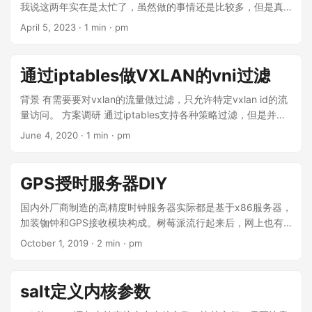
码仓库的理解极其深刻。它能自动分析依赖关系、运行测试用
我说这两年实在是太忙了，虽然做的事情还是比较多，但是真
例，并在测试失败时自主修复代码。 适用场景： * 处理你提到
的是很少有自己的时间静下来写一下blog。 回到主题，我们有
April 5, 2023
·
1 min
·
pm
的 WordPress 到 Markdown 的复杂迁移逻辑。 ...
时需要在一些特殊的内网环境访问多个https的网站，但是又没
有集中的NAT网关。这个时候可以利用nginx做一个集中的代
理。代理HTTP的时候是很简单的，简单配置一下proxy_pass
通过iptables做VXLAN的vni过滤
到特定的HTTP地址或者是upstream就行，但是如果目标的网
站是多个https的，则因为我们没有证书无法简单实现。 幸运的
背景 有需要要对vxlan的流量做过滤，只允许特定vxlan id的流
时随着各种客户端对https sni的支持，可以使用TCP模式的代
量访问。 方案调研 通过iptables支持各种策略过滤，但是并没
理来支持这种场景，基于对SSL SNI的识别去选择upstream。
原生的任何插件可以直接支持vxlan报文过滤。后来就想到了2
June 4, 2020
·
1 min
·
pm
一个简单的示例如下： map $ssl_preread_server_name
个方案 U32模块本身支持取报文的特定字段做匹配，因此就想
$selected_upstream { dockerauth.dockerhub.com
到了使用U32。 现在7U的服务器上的iptables是支持bpf的，可
upstream_dockerauth; reg.dockerhub.com upstream_reg;
以支持使用’-m bpf –bytecode’ 添加编译好的字节码做过滤。
GPS授时服务器DIY
dauth.dockerhub.com upstream_dauth; default
但实际上使用bpf需要单独弄一个工具去生成这个二进制的代
upstream_dauth; } upstream upstream_dockerauth {
码，长期的维护性不是太好，所以虽然最终2个方案都走通了 还
国内外厂商制造的高精度时钟服务器实际都是基于x86服务器，
dockerauth.dockerhub.com :443; } upstream
是支持选了u32. 我们都知道一个IP报文 里 IP 头是20字节，
加装铷钟和GPS接收模块构成。树莓派流行起来后，网上也有
upstream_reg { server reg.dockerhub.com:443; } upstream
TCP是20字节，UDP是8个字节，VXLAN是8字节。vxlan的包
配套的模块，让大家可以制造一个小巧的时钟服务器。实际这
October 1, 2019
·
2 min
·
pm
upstream_dauth { server dauth.dockerhub.com:443; }
头如下 ，VXLAN报文本身是封装在UDP报文内，因此一个针对
淘宝上有很多USB接口的GPS接收模块，产品特性：
server { listen 0.0.0.0:443; proxy_pass
vxlan报文简单的U32匹配可以按下面的逻辑来生产 20 ip+ 8
GPS+GLONASS双模定位内置FLASH，USB供电自适应1200-
$selected_upstream; # proxy_pass
UDP + 1 VXLAN flags +3 Reserved =32的位置就是VNID左
921600波特率1Hz输出，NMEA-0183协议输出。NTPD是业
salt定义内核参数
$ssl_preread_server_name:443; ssl_preread on; }
边，因此下面的表达式就可刚好是VNID的区域 -p udp -m udp
内对各种GPS接受器支持的最好的，绝大部分GPS接受模块实