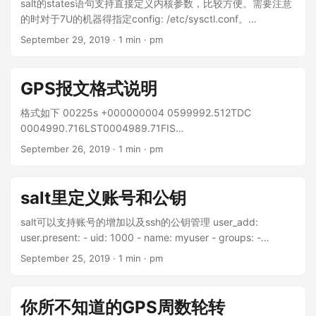
-m u32 –u32 “32»8=xxxx” 考虑到可能IP头有option，因此也
际都是使用标准的NMEA协议从/dev/gps输出。 测试的配置如
salt的states语句支持直接定义内核参数，比较方便。需要注意
有一个改进的版本 –u32 “0»22&0x3C@12»8=xxx” 详细的原
下： # For more information about this file, see the man
的时对于7U的机器得指定config: /etc/sysctl.conf。
因可以参考：https://netfi
pages # ntp.conf(5), ntp_acc(5), ntp_auth(5), ntp_clock(5),
net.core.rmem_max: sysctl.present: - value: 67108864 -
September 29, 2019
·
1 min
·
pm
lter.org/documentation/HOWTO/netfi lter-extensions-
ntp_misc(5), ntp_mon(5). logfile /var/log/ntp.log driftfile
config: /etc/sysctl.conf net.core.rmem_default:
HOWTO-3.html 2.
/var/lib/ntp/drift Permit time synchronization with our time
sysctl.present: - value: 33554432 - config: /etc/sysctl.conf
https://ask.wireshark.org/question/10372/sniffi ng-vxlan-
source, but do not permit the source to query or modify the
GPS报文格式说明
traffi c/ 3.
service on this system. restrict default nomodify notrap
https://support.huawei.com/enterprise/en/doc/EDOC11000
nopeer noquery Permit all access over the loopback
格式如下 00225s +000000004 0599992.512TDC
04365/f95c6e68/vxlan-packet-format 4.
interface. This could be tightened as well, but to do so
0004990.716LST0004989.71FIS
https://man7.org/linux/man-pages/man8/iptables-
would effect some of the administrative functions. restrict
$GNGGA,060633.000,3119.3559,N,12135.9948,E,1,22,0.6
September 26, 2019
·
1 min
·
pm
extensions.8.html 5. https://netfi
127.0.0.1 restrict ::1 ...
,51.2,M,0.0,M,,*4A
lter.org/documentation/HOWTO/netfi lter-extensions-
$GNRMC,060633.000,A,3119.3559,N,12135.9948,E,0.00,
HOWTO-3.html
203.12,160419,,,A*71
salt里定义账号和公钥
$SYS,041619,060634,0,0,1,0,1,0,0,1,2,1,0,
+000000004[root@centos1 dev]# cat /dev/gps1 |grep
salt可以支持账号的增加以及ssh的公钥管理 user_add:
GNGGA$GNGGA,085318.00,3016.36039,N,12006.35748,
user.present: - uid: 1000 - name: myuser - groups: -
E,1,12,0.99,37.4,M,7.1,M,,43$GNGGA,085319.00,3016.360
myuser group_add: group.present: - gid: 1000 - name:
September 25, 2019
·
1 min
·
pm
42,N,12006.35743,E,1,12,1.04,37.4,M,7.1,M,,40$GNGGA,08
myuser - require_in: - user: user_add user_sshkey:
5320.00,3016.36044,N,12006.35739,E,1,11,1.14,37.4,M,7.1,
ssh_auth.present: - user: myuser - names: - 'ssh-rsa
M,,43$GNGGA,085321.00,3016.36051,N,12006.35748,E,1,
XXXXXX' - 'ssh-rsa yyyyyy' - require: - user: user_add
你所不知道的GPS周数轮转
11,1.07,37.6,M,7.1,M,,40$GNGGA,085322.00,3016.36057,N,